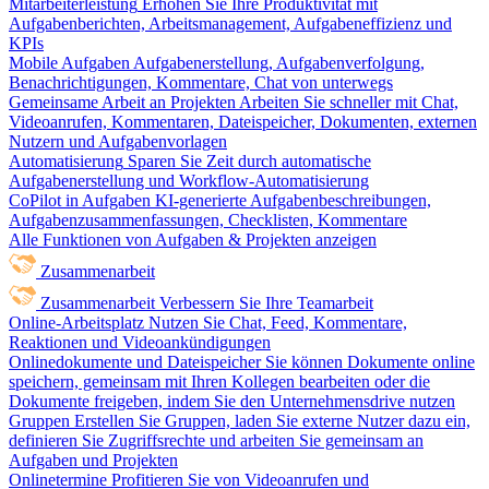
Mitarbeiterleistung
Erhöhen Sie Ihre Produktivität mit
Aufgabenberichten, Arbeitsmanagement, Aufgabeneffizienz und
KPIs
Mobile Aufgaben
Aufgabenerstellung, Aufgabenverfolgung,
Benachrichtigungen, Kommentare, Chat von unterwegs
Gemeinsame Arbeit an Projekten
Arbeiten Sie schneller mit Chat,
Videoanrufen, Kommentaren, Dateispeicher, Dokumenten, externen
Nutzern und Aufgabenvorlagen
Automatisierung
Sparen Sie Zeit durch automatische
Aufgabenerstellung und Workflow-Automatisierung
CoPilot in Aufgaben
KI-generierte Aufgabenbeschreibungen,
Aufgabenzusammenfassungen, Checklisten, Kommentare
Alle Funktionen von Aufgaben & Projekten anzeigen
Zusammenarbeit
Zusammenarbeit
Verbessern Sie Ihre Teamarbeit
Online-Arbeitsplatz
Nutzen Sie Chat, Feed, Kommentare,
Reaktionen und Videoankündigungen
Onlinedokumente und Dateispeicher
Sie können Dokumente online
speichern, gemeinsam mit Ihren Kollegen bearbeiten oder die
Dokumente freigeben, indem Sie den Unternehmensdrive nutzen
Gruppen
Erstellen Sie Gruppen, laden Sie externe Nutzer dazu ein,
definieren Sie Zugriffsrechte und arbeiten Sie gemeinsam an
Aufgaben und Projekten
Onlinetermine
Profitieren Sie von Videoanrufen und