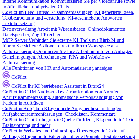
Interne Kommunikation
Kommunizieren Sie per Videoanrufe sowie
in öffentlichen und privaten Chats
CoPilot im Feed
Thread-Zusammenfassungen, KI-generierte Ideen,
Textbearbeitung und –erstellung, KI-geschriebene Antworten,
Textübersetzung
Datenverwaltung
Arbeit mit Wissensbasen, Onlinedokumenten,
Dateispeicher, Zugriffsrechten
MCP-Server
Verbinden Sie externe KI-Tools mit Bitrix24 und
führen Sie sichere Aktionen direkt in Ihrem Workspace aus
Automatisierung
Optimieren Sie Ihre Arbeit mithilfe von Anfragen,
Genehmigungen, Abrechnungen, RPA und Workflow-
Automatisierung
Alle Funktionen von HR und Automatisierung anzeigen
CoPilot
CoPilot
Ihr KI-betriebener Assistent in Bitrix24
CoPilot im CRM
Audio-zu-Text-Transkription von Anrufen,
Anrufzusammenfassung, automatische Vervollständigung von
Feldern in Aufträgen
CoPilot in Aufgaben
KI-generierte Aufgabenbeschreibungen,
Aufgabenzusammenfassungen, Checklisten, Kommentare
CoPilot im Chat
Unbegrenzte Quelle für Ideen, KI-generierte Texte,
Brainstorming und mehr
CoPilot in Websites und Onlineshops
Überzeugende Texte auf
Anfrage, KI-generierte Bilder, detaillierte Prompts, Textübersetzung