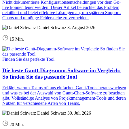
Nicht dokumentierte Konfigurationsentscheidungen vor dem Go-
live können teuer werden. Dieser Artikel beleuchtet das Problem
detailliert und bietet effektive Lösungen an, um späteren Support-
Chaos und unnötige Fehlersuche zu vermeiden.
Daniel Schwarz
3. August 2026
15 Min.
Finden Sie das perfekte Tool
Die beste Gantt-Diagramm-Software im Vergleich:
So finden Sie das passende Tool
Erklärt, warum Teams oft aus einfachen Gantt-Tools herauswachsen
und was es bei der Auswahl von Gantt-Chart-Software zu beachten
gibt. Vollständige Analyse von Projektmanagement-Tools und deren
Nutzen für verschiedene Arten von Teams.
Daniel Schwarz
30. Juli 2026
20 Min.