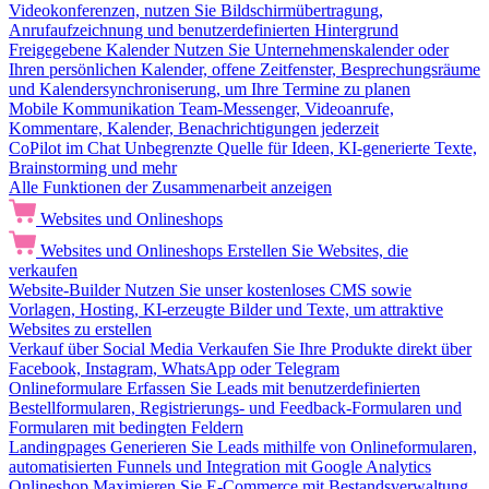
Videokonferenzen, nutzen Sie Bildschirmübertragung,
Anrufaufzeichnung und benutzerdefinierten Hintergrund
Freigegebene Kalender
Nutzen Sie Unternehmenskalender oder
Ihren persönlichen Kalender, offene Zeitfenster, Besprechungsräume
und Kalendersynchroniserung, um Ihre Termine zu planen
Mobile Kommunikation
Team-Messenger, Videoanrufe,
Kommentare, Kalender, Benachrichtigungen jederzeit
CoPilot im Chat
Unbegrenzte Quelle für Ideen, KI-generierte Texte,
Brainstorming und mehr
Alle Funktionen der Zusammenarbeit anzeigen
Websites und Onlineshops
Websites und Onlineshops
Erstellen Sie Websites, die
verkaufen
Website-Builder
Nutzen Sie unser kostenloses CMS sowie
Vorlagen, Hosting, KI-erzeugte Bilder und Texte, um attraktive
Websites zu erstellen
Verkauf über Social Media
Verkaufen Sie Ihre Produkte direkt über
Facebook, Instagram, WhatsApp oder Telegram
Onlineformulare
Erfassen Sie Leads mit benutzerdefinierten
Bestellformularen, Registrierungs- und Feedback-Formularen und
Formularen mit bedingten Feldern
Landingpages
Generieren Sie Leads mithilfe von Onlineformularen,
automatisierten Funnels und Integration mit Google Analytics
Onlineshop
Maximieren Sie E-Commerce mit Bestandsverwaltung,