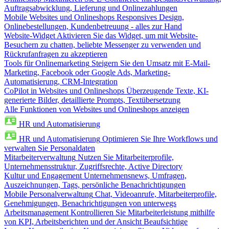
Auftragsabwicklung, Lieferung und Onlinezahlungen
Mobile Websites und Onlineshops
Responsives Design,
Onlinebestellungen, Kundenbetreuung - alles zur Hand
Website-Widget
Aktivieren Sie das Widget, um mit Website-
Besuchern zu chatten, beliebte Messenger zu verwenden und
Rückrufanfragen zu akzeptieren
Tools für Onlinemarketing
Steigern Sie den Umsatz mit E-Mail-
Marketing, Facebook oder Google Ads, Marketing-
Automatisierung, CRM-Integration
CoPilot in Websites und Onlineshops
Überzeugende Texte, KI-
generierte Bilder, detaillierte Prompts, Textübersetzung
Alle Funktionen von Websites und Onlineshops anzeigen
HR und Automatisierung
HR und Automatisierung
Optimieren Sie Ihre Workflows und
verwalten Sie Personaldaten
Mitarbeiterverwaltung
Nutzen Sie Mitarbeiterprofile,
Unternehmensstruktur, Zugriffsrechte, Active Directory
Kultur und Engagement
Unternehmensnews, Umfragen,
Auszeichnungen, Tags, persönliche Benachrichtigungen
Mobile Personalverwaltung
Chat, Videoanrufe, Mitarbeiterprofile,
Genehmigungen, Benachrichtigungen von unterwegs
Arbeitsmanagement
Kontrollieren Sie Mitarbeiterleistung mithilfe
von KPI, Arbeitsberichten und der Ansicht Beaufsichtige