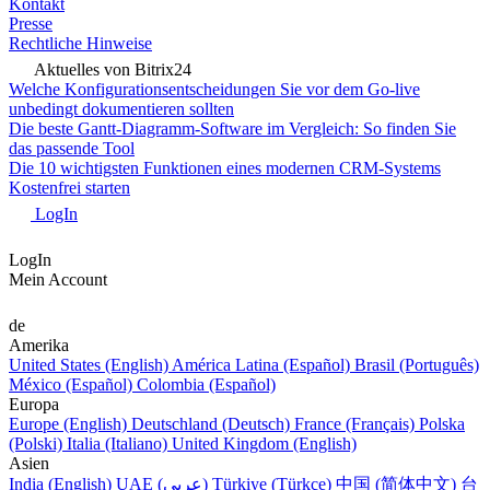
Kontakt
Presse
Rechtliche Hinweise
Aktuelles von Bitrix24
Welche Konfigurationsentscheidungen Sie vor dem Go-live
unbedingt dokumentieren sollten
Die beste Gantt-Diagramm-Software im Vergleich: So finden Sie
das passende Tool
Die 10 wichtigsten Funktionen eines modernen CRM-Systems
Kostenfrei starten
LogIn
LogIn
Mein Account
de
Amerika
United States (English)
América Latina (Español)
Brasil (Português)
México (Español)
Colombia (Español)
Europa
Europe (English)
Deutschland (Deutsch)
France (Français)
Polska
(Polski)
Italia (Italiano)
United Kingdom (English)
Asien
India (English)
UAE (عربي)
Türkiye (Türkçe)
中国 (简体中文)
台