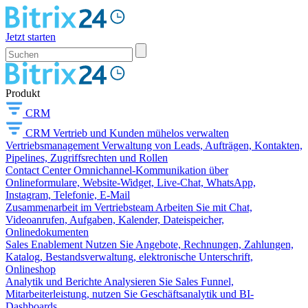
Jetzt starten
Produkt
CRM
CRM
Vertrieb und Kunden mühelos verwalten
Vertriebsmanagement
Verwaltung von Leads, Aufträgen, Kontakten,
Pipelines, Zugriffsrechten und Rollen
Contact Center
Omnichannel-Kommunikation über
Onlineformulare, Website-Widget, Live-Chat, WhatsApp,
Instagram, Telefonie, E-Mail
Zusammenarbeit im Vertriebsteam
Arbeiten Sie mit Chat,
Videoanrufen, Aufgaben, Kalender, Dateispeicher,
Onlinedokumenten
Sales Enablement
Nutzen Sie Angebote, Rechnungen, Zahlungen,
Katalog, Bestandsverwaltung, elektronische Unterschrift,
Onlineshop
Analytik und Berichte
Analysieren Sie Sales Funnel,
Mitarbeiterleistung, nutzen Sie Geschäftsanalytik und BI-
Dashboards