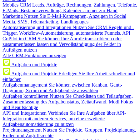
Mobiles CRM
Leads, Aufträge, Rechnungen, Zahlungen, Telefonie,
E-Mails, Bestandsverwaltung, Kalender - immer zur Hand
Marketing
Nutzen Sie E-Mail-Kampagnen, Anzeigen in Social
Media, SMS, Telemarketing, Landingpages
Automatisierung und Integrationen
Nutzen Sie CRM-Regeln und -
Trigger, Workflow-Automatisierung, automatisierte Funnels, API
CoPilot im CRM
Sie können Ihre Anrufe transkribieren oder
zusammenfassen lassen und Vervollständigung der Felder in
Aufträgen nutzen
Alle CRM-Funktionen anzeigen
Aufgaben und Projekte
Aufgaben und Projekte
Erledigen Sie Ihre Arbeit schneller und
einfacher
Aufgabenmanagement
Sie können zwischen Kanban, Gantt-
Diagramm, Scrum und Aufgabenliste auswählen
Aufgaben kontrollieren
Nutzen Sie Checklisten und Teilaufgaben,
Zusammenfassung des Aufgabenstatus, Zeitaufwand, Modi Fokus
und Beaufsichtige
API und Integrationen
Verbinden Sie Ihre Aufgaben über API-
Integration mit anderen Services, um eine erweiterte
Aufgabenautomatisierung zu nutzen
Projektmanagement
Nutzen Sie Projekte, Gruppen, Projektplanung,
Rollen und Zugriffsrechte