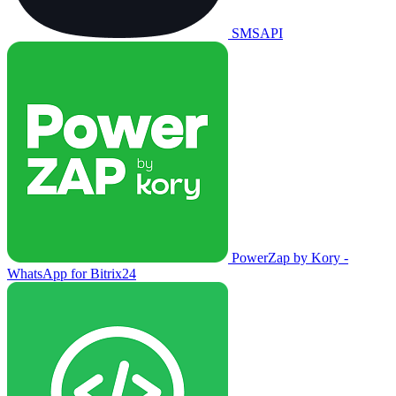
SMSAPI
PowerZap by Kory -
WhatsApp for Bitrix24