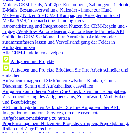
Mobiles CRM
Leads, Aufträge, Rechnungen, Zahlungen, Telefonie,
E-Mails, Bestandsverwaltung, Kalender - immer zur Hand
Marketing
Nutzen Sie E-Mail-Kampagnen, Anzeigen in Social
Media, SMS, Telemarketing, Landingpages
Automatisierung und Integrationen
Nutzen Sie CRM-Regeln und -
Trigger, Workflow-Automatisierung, automatisierte Funnels, API
CoPilot im CRM
Sie können Ihre Anrufe transkribieren oder
zusammenfassen lassen und Vervollständigung der Felder in
Aufträgen nutzen
Alle CRM-Funktionen anzeigen
Aufgaben und Projekte
Aufgaben und Projekte
Erledigen Sie Ihre Arbeit schneller und
einfacher
Aufgabenmanagement
Sie können zwischen Kanban, Gantt-
Diagramm, Scrum und Aufgabenliste auswählen
Aufgaben kontrollieren
Nutzen Sie Checklisten und Teilaufgaben,
Zusammenfassung des Aufgabenstatus, Zeitaufwand, Modi Fokus
und Beaufsichtige
API und Integrationen
Verbinden Sie Ihre Aufgaben über API-
Integration mit anderen Services, um eine erweiterte
Aufgabenautomatisierung zu nutzen
Projektmanagement
Nutzen Sie Projekte, Gruppen, Projektplanung,
Rollen und Zugriffsrechte