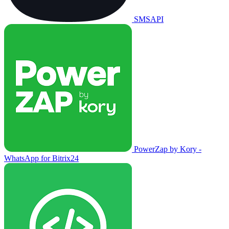
SMSAPI
PowerZap by Kory -
WhatsApp for Bitrix24