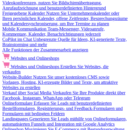
Videokonferenzen, nutzen Sie Bildschirmübertragung,
Anrufaufzeichnung und benutzerdefinierten Hintergrund
Freigegebene Kalender
Nutzen Sie Unternehmenskalender oder
Ihren persönlichen Kalender, offene Zeitfenster, Besprechungsräume
und Kalendersynchroniserung, um Ihre Termine zu planen
Mobile Kommunikation
Team-Messenger, Videoanrufe,
Kommentare, Kalender, Benachrichtigungen jederzeit
CoPilot im Chat
Unbegrenzte Quelle für Ideen, KI-generierte Texte,
Brainstorming und mehr
Alle Funktionen der Zusammenarbeit anzeigen
Websites und Onlineshops
Websites und Onlineshops
Erstellen Sie Websites, die
verkaufen
Website-Builder
Nutzen Sie unser kostenloses CMS sowie
Vorlagen, Hosting, KI-erzeugte Bilder und Texte, um attraktive
Websites zu erstellen
Verkauf über Social Media
Verkaufen Sie Ihre Produkte direkt über
Facebook, Instagram, WhatsApp oder Telegram
Onlineformulare
Erfassen Sie Leads mit benutzerdefinierten
Bestellformularen, Registrierungs- und Feedback-Formularen und
Formularen mit bedingten Feldern
Landingpages
Generieren Sie Leads mithilfe von Onlineformularen,
automatisierten Funnels und Integration mit Google Analytics
Onlineshop
Maximieren Sie E-Commerce mit Bestandsverwaltung,