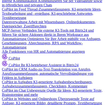
Interne Kommunikation
Kommunizieren Sie per Videoanrufe sowie
in öffentlichen und privaten Chats
CoPilot im Feed
Thread-Zusammenfassungen, KI-generierte Ideen,
Textbearbeitung und –erstellung, KI-geschriebene Antworten,
Textübersetzung
Datenverwaltung
Arbeit mit Wissensbasen, Onlinedokumenten,
Dateispeicher, Zugriffsrechten
MCP-Server
Verbinden Sie externe KI-Tools mit Bitrix24 und
führen Sie sichere Aktionen direkt in Ihrem Workspace aus
Automatisierung
Optimieren Sie Ihre Arbeit mithilfe von Anfragen,
Genehmigungen, Abrechnungen, RPA und Workflow-
Automatisierung
Alle Funktionen von HR und Automatisierung anzeigen
CoPilot
CoPilot
Ihr KI-betriebener Assistent in Bitrix24
CoPilot im CRM
Audio-zu-Text-Transkription von Anrufen,
Anrufzusammenfassung, automatische Vervollständigung von
Feldern in Aufträgen
CoPilot in Aufgaben
KI-generierte Aufgabenbeschreibungen,
Aufgabenzusammenfassungen, Checklisten, Kommentare
CoPilot im Chat
Unbegrenzte Quelle für Ideen, KI-generierte Texte,
Brainstorming und mehr
CoPilot in Websites und Onlineshops
Überzeugende Texte auf
Anfrage, KI-generierte Bilder, detaillierte Prompts, Textübersetzung