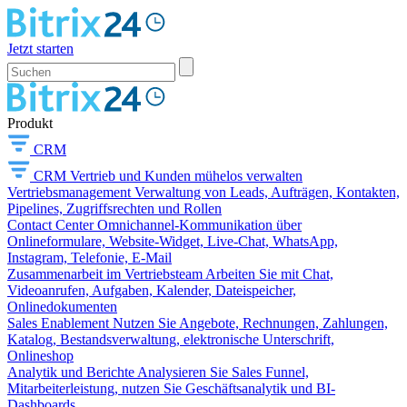
Jetzt starten
Produkt
CRM
CRM
Vertrieb und Kunden mühelos verwalten
Vertriebsmanagement
Verwaltung von Leads, Aufträgen, Kontakten,
Pipelines, Zugriffsrechten und Rollen
Contact Center
Omnichannel-Kommunikation über
Onlineformulare, Website-Widget, Live-Chat, WhatsApp,
Instagram, Telefonie, E-Mail
Zusammenarbeit im Vertriebsteam
Arbeiten Sie mit Chat,
Videoanrufen, Aufgaben, Kalender, Dateispeicher,
Onlinedokumenten
Sales Enablement
Nutzen Sie Angebote, Rechnungen, Zahlungen,
Katalog, Bestandsverwaltung, elektronische Unterschrift,
Onlineshop
Analytik und Berichte
Analysieren Sie Sales Funnel,
Mitarbeiterleistung, nutzen Sie Geschäftsanalytik und BI-
Dashboards