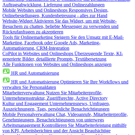
Auftragsabwicklung, Lieferung und Onlinezahlungen
Mobile Websites und Onlineshops
Responsives Design,
Onlinebestellungen, Kundenbetreuung - alles zur Hand
Website-Widget
Aktivieren Sie das Widget, um mit Website-
Besuchern zu chatten, beliebte Messenger zu verwenden und
Rückrufanfragen zu akzeptieren
Tools für Onlinemarketing
Steigern Sie den Umsatz mit E-Mail-
Marketing, Facebook oder Google Ads, Marketing-
Automatisierung, CRM-Integration
CoPilot in Websites und Onlineshops
Überzeugende Texte, KI-
generierte Bilder, detaillierte Prompts, Textübersetzung
Alle Funktionen von Websites und Onlineshops anzeigen
HR und Automatisierung
HR und Automatisierung
Optimieren Sie Ihre Workflows und
verwalten Sie Personaldaten
Mitarbeiterverwaltung
Nutzen Sie Mitarbeiterprofile,
Unternehmensstruktur, Zugriffsrechte, Active Directory
Kultur und Engagement
Unternehmensnews, Umfragen,
Auszeichnungen, Tags, persönliche Benachrichtigungen
Mobile Personalverwaltung
Chat, Videoanrufe, Mitarbeiterprofile,
Genehmigungen, Benachrichtigungen von unterwegs
Arbeitsmanagement
Kontrollieren Sie Mitarbeiterleistung mithilfe
von KPI, Arbeitsberichten und der Ansicht Beaufsichtige