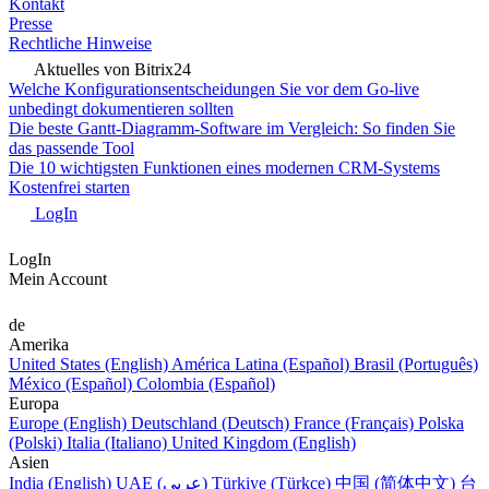
Kontakt
Presse
Rechtliche Hinweise
Aktuelles von Bitrix24
Welche Konfigurationsentscheidungen Sie vor dem Go-live
unbedingt dokumentieren sollten
Die beste Gantt-Diagramm-Software im Vergleich: So finden Sie
das passende Tool
Die 10 wichtigsten Funktionen eines modernen CRM-Systems
Kostenfrei starten
LogIn
LogIn
Mein Account
de
Amerika
United States (English)
América Latina (Español)
Brasil (Português)
México (Español)
Colombia (Español)
Europa
Europe (English)
Deutschland (Deutsch)
France (Français)
Polska
(Polski)
Italia (Italiano)
United Kingdom (English)
Asien
India (English)
UAE (عربي)
Türkiye (Türkçe)
中国 (简体中文)
台