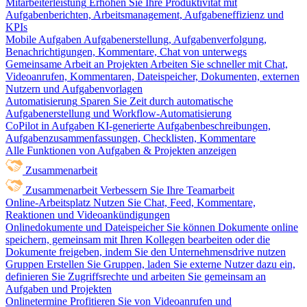
Mitarbeiterleistung
Erhöhen Sie Ihre Produktivität mit
Aufgabenberichten, Arbeitsmanagement, Aufgabeneffizienz und
KPIs
Mobile Aufgaben
Aufgabenerstellung, Aufgabenverfolgung,
Benachrichtigungen, Kommentare, Chat von unterwegs
Gemeinsame Arbeit an Projekten
Arbeiten Sie schneller mit Chat,
Videoanrufen, Kommentaren, Dateispeicher, Dokumenten, externen
Nutzern und Aufgabenvorlagen
Automatisierung
Sparen Sie Zeit durch automatische
Aufgabenerstellung und Workflow-Automatisierung
CoPilot in Aufgaben
KI-generierte Aufgabenbeschreibungen,
Aufgabenzusammenfassungen, Checklisten, Kommentare
Alle Funktionen von Aufgaben & Projekten anzeigen
Zusammenarbeit
Zusammenarbeit
Verbessern Sie Ihre Teamarbeit
Online-Arbeitsplatz
Nutzen Sie Chat, Feed, Kommentare,
Reaktionen und Videoankündigungen
Onlinedokumente und Dateispeicher
Sie können Dokumente online
speichern, gemeinsam mit Ihren Kollegen bearbeiten oder die
Dokumente freigeben, indem Sie den Unternehmensdrive nutzen
Gruppen
Erstellen Sie Gruppen, laden Sie externe Nutzer dazu ein,
definieren Sie Zugriffsrechte und arbeiten Sie gemeinsam an
Aufgaben und Projekten
Onlinetermine
Profitieren Sie von Videoanrufen und