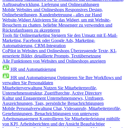
Auftragsabwicklung, Lieferung und Onlinezahlungen
Mobile Websites und Onlineshops
Responsives Design,
Onlinebestellungen, Kundenbetreuung - alles zur Hand
Website-Widget
Aktivieren Sie das Widget, um mit Website-
Besuchern zu chatten, beliebte Messenger zu verwenden und
Rückrufanfragen zu akzeptieren
Tools für Onlinemarketing
Steigern Sie den Umsatz mit E-Mail-
Marketing, Facebook oder Google Ads, Marketing-
Automatisierung, CRM-Integration
CoPilot in Websites und Onlineshops
Überzeugende Texte, KI-
generierte Bilder, detaillierte Prompts, Textübersetzung
Alle Funktionen von Websites und Onlineshops anzeigen
HR und Automatisierung
HR und Automatisierung
Optimieren Sie Ihre Workflows und
verwalten Sie Personaldaten
Mitarbeiterverwaltung
Nutzen Sie Mitarbeiterprofile,
Unternehmensstruktur, Zugriffsrechte, Active Directory
Kultur und Engagement
Unternehmensnews, Umfragen,
Auszeichnungen, Tags, persönliche Benachrichtigungen
Mobile Personalverwaltung
Chat, Videoanrufe, Mitarbeiterprofile,
Genehmigungen, Benachrichtigungen von unterwegs
Arbeitsmanagement
Kontrollieren Sie Mitarbeiterleistung mithilfe
von KPI, Arbeitsberichten und der Ansicht Beaufsichtige