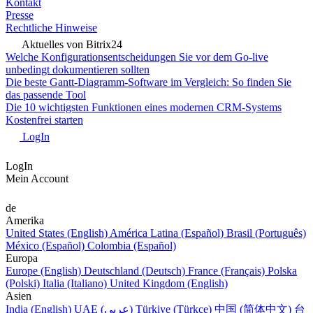
Kontakt
Presse
Rechtliche Hinweise
Aktuelles von Bitrix24
Welche Konfigurationsentscheidungen Sie vor dem Go-live
unbedingt dokumentieren sollten
Die beste Gantt-Diagramm-Software im Vergleich: So finden Sie
das passende Tool
Die 10 wichtigsten Funktionen eines modernen CRM-Systems
Kostenfrei starten
LogIn
LogIn
Mein Account
de
Amerika
United States (English)
América Latina (Español)
Brasil (Português)
México (Español)
Colombia (Español)
Europa
Europe (English)
Deutschland (Deutsch)
France (Français)
Polska
(Polski)
Italia (Italiano)
United Kingdom (English)
Asien
India (English)
UAE (عربي)
Türkiye (Türkçe)
中国 (简体中文)
台