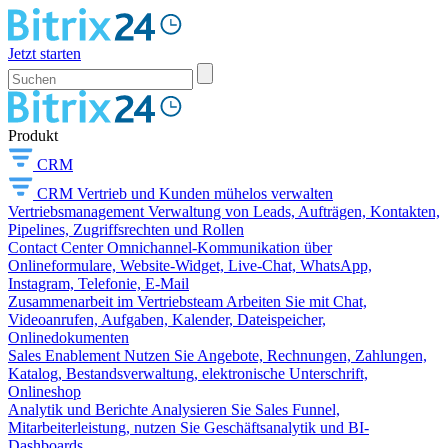
Jetzt starten
Produkt
CRM
CRM
Vertrieb und Kunden mühelos verwalten
Vertriebsmanagement
Verwaltung von Leads, Aufträgen, Kontakten,
Pipelines, Zugriffsrechten und Rollen
Contact Center
Omnichannel-Kommunikation über
Onlineformulare, Website-Widget, Live-Chat, WhatsApp,
Instagram, Telefonie, E-Mail
Zusammenarbeit im Vertriebsteam
Arbeiten Sie mit Chat,
Videoanrufen, Aufgaben, Kalender, Dateispeicher,
Onlinedokumenten
Sales Enablement
Nutzen Sie Angebote, Rechnungen, Zahlungen,
Katalog, Bestandsverwaltung, elektronische Unterschrift,
Onlineshop
Analytik und Berichte
Analysieren Sie Sales Funnel,
Mitarbeiterleistung, nutzen Sie Geschäftsanalytik und BI-
Dashboards