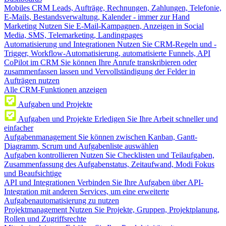
Mobiles CRM
Leads, Aufträge, Rechnungen, Zahlungen, Telefonie,
E-Mails, Bestandsverwaltung, Kalender - immer zur Hand
Marketing
Nutzen Sie E-Mail-Kampagnen, Anzeigen in Social
Media, SMS, Telemarketing, Landingpages
Automatisierung und Integrationen
Nutzen Sie CRM-Regeln und -
Trigger, Workflow-Automatisierung, automatisierte Funnels, API
CoPilot im CRM
Sie können Ihre Anrufe transkribieren oder
zusammenfassen lassen und Vervollständigung der Felder in
Aufträgen nutzen
Alle CRM-Funktionen anzeigen
Aufgaben und Projekte
Aufgaben und Projekte
Erledigen Sie Ihre Arbeit schneller und
einfacher
Aufgabenmanagement
Sie können zwischen Kanban, Gantt-
Diagramm, Scrum und Aufgabenliste auswählen
Aufgaben kontrollieren
Nutzen Sie Checklisten und Teilaufgaben,
Zusammenfassung des Aufgabenstatus, Zeitaufwand, Modi Fokus
und Beaufsichtige
API und Integrationen
Verbinden Sie Ihre Aufgaben über API-
Integration mit anderen Services, um eine erweiterte
Aufgabenautomatisierung zu nutzen
Projektmanagement
Nutzen Sie Projekte, Gruppen, Projektplanung,
Rollen und Zugriffsrechte