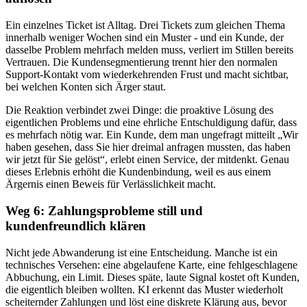
Ein einzelnes Ticket ist Alltag. Drei Tickets zum gleichen Thema
innerhalb weniger Wochen sind ein Muster - und ein Kunde, der
dasselbe Problem mehrfach melden muss, verliert im Stillen bereits
Vertrauen. Die Kundensegmentierung trennt hier den normalen
Support-Kontakt vom wiederkehrenden Frust und macht sichtbar,
bei welchen Konten sich Ärger staut.
Die Reaktion verbindet zwei Dinge: die proaktive Lösung des
eigentlichen Problems und eine ehrliche Entschuldigung dafür, dass
es mehrfach nötig war. Ein Kunde, dem man ungefragt mitteilt „Wir
haben gesehen, dass Sie hier dreimal anfragen mussten, das haben
wir jetzt für Sie gelöst“, erlebt einen Service, der mitdenkt. Genau
dieses Erlebnis erhöht die Kundenbindung, weil es aus einem
Ärgernis einen Beweis für Verlässlichkeit macht.
Weg 6: Zahlungsprobleme still und
kundenfreundlich klären
Nicht jede Abwanderung ist eine Entscheidung. Manche ist ein
technisches Versehen: eine abgelaufene Karte, eine fehlgeschlagene
Abbuchung, ein Limit. Dieses späte, laute Signal kostet oft Kunden,
die eigentlich bleiben wollten. KI erkennt das Muster wiederholt
scheiternder Zahlungen und löst eine diskrete Klärung aus, bevor