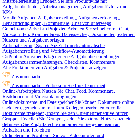
Mitarbeiterleistung
Erhöhen Sie Ihre Produktivität mit
Aufgabenberichten, Arbeitsmanagement, Aufgabeneffizienz und
KPIs
Mobile Aufgaben
Aufgabenerstellung, Aufgabenverfolgung,
Benachrichtigungen, Kommentare, Chat von unterwegs
Gemeinsame Arbeit an Projekten
Arbeiten Sie schneller mit Chat,
Videoanrufen, Kommentaren, Dateispeicher, Dokumenten, externen
Nutzern und Aufgabenvorlagen
Automatisierung
Sparen Sie Zeit durch automatische
Aufgabenerstellung und Workflow-Automatisierung
CoPilot in Aufgaben
KI-generierte Aufgabenbeschreibungen,
Aufgabenzusammenfassungen, Checklisten, Kommentare
Alle Funktionen von Aufgaben & Projekten anzeigen
Zusammenarbeit
Zusammenarbeit
Verbessern Sie Ihre Teamarbeit
Online-Arbeitsplatz
Nutzen Sie Chat, Feed, Kommentare,
Reaktionen und Videoankündigungen
Onlinedokumente und Dateispeicher
Sie können Dokumente online
speichern, gemeinsam mit Ihren Kollegen bearbeiten oder die
Dokumente freigeben, indem Sie den Unternehmensdrive nutzen
Gruppen
Erstellen Sie Gruppen, laden Sie externe Nutzer dazu ein,
definieren Sie Zugriffsrechte und arbeiten Sie gemeinsam an
Aufgaben und Projekten
Onlinetermine
Profitieren Sie von Videoanrufen und