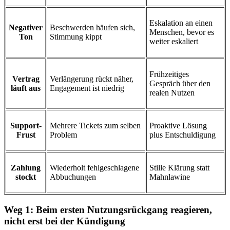
Eskalation an einen
Negativer
Beschwerden häufen sich,
Menschen, bevor es
Ton
Stimmung kippt
weiter eskaliert
Frühzeitiges
Vertrag
Verlängerung rückt näher,
Gespräch über den
läuft aus
Engagement ist niedrig
realen Nutzen
Support-
Mehrere Tickets zum selben
Proaktive Lösung
Frust
Problem
plus Entschuldigung
Zahlung
Wiederholt fehlgeschlagene
Stille Klärung statt
stockt
Abbuchungen
Mahnlawine
Weg 1: Beim ersten Nutzungsrückgang reagieren,
nicht erst bei der Kündigung