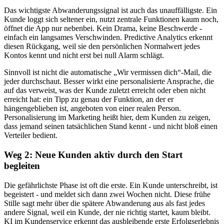
Das wichtigste Abwanderungssignal ist auch das unauffälligste. Ein
Kunde loggt sich seltener ein, nutzt zentrale Funktionen kaum noch,
öffnet die App nur nebenbei. Kein Drama, keine Beschwerde -
einfach ein langsames Verschwinden. Predictive Analytics erkennt
diesen Rückgang, weil sie den persönlichen Normalwert jedes
Kontos kennt und nicht erst bei null Alarm schlägt.
Sinnvoll ist nicht die automatische „Wir vermissen dich“-Mail, die
jeder durchschaut. Besser wirkt eine personalisierte Ansprache, die
auf das verweist, was der Kunde zuletzt erreicht oder eben nicht
erreicht hat: ein Tipp zu genau der Funktion, an der er
hängengeblieben ist, angeboten von einer realen Person.
Personalisierung im Marketing heißt hier, dem Kunden zu zeigen,
dass jemand seinen tatsächlichen Stand kennt - und nicht bloß einen
Verteiler bedient.
Weg 2: Neue Kunden aktiv durch den Start
begleiten
Die gefährlichste Phase ist oft die erste. Ein Kunde unterschreibt, ist
begeistert - und meldet sich dann zwei Wochen nicht. Diese frühe
Stille sagt mehr über die spätere Abwanderung aus als fast jedes
andere Signal, weil ein Kunde, der nie richtig startet, kaum bleibt.
KI im Kundenservice erkennt das ausbleibende erste Erfolgserlebnis