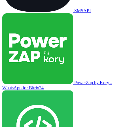
SMSAPI
PowerZap by Kory -
WhatsApp for Bitrix24