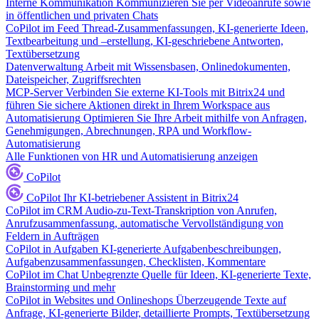
Interne Kommunikation
Kommunizieren Sie per Videoanrufe sowie
in öffentlichen und privaten Chats
CoPilot im Feed
Thread-Zusammenfassungen, KI-generierte Ideen,
Textbearbeitung und –erstellung, KI-geschriebene Antworten,
Textübersetzung
Datenverwaltung
Arbeit mit Wissensbasen, Onlinedokumenten,
Dateispeicher, Zugriffsrechten
MCP-Server
Verbinden Sie externe KI-Tools mit Bitrix24 und
führen Sie sichere Aktionen direkt in Ihrem Workspace aus
Automatisierung
Optimieren Sie Ihre Arbeit mithilfe von Anfragen,
Genehmigungen, Abrechnungen, RPA und Workflow-
Automatisierung
Alle Funktionen von HR und Automatisierung anzeigen
CoPilot
CoPilot
Ihr KI-betriebener Assistent in Bitrix24
CoPilot im CRM
Audio-zu-Text-Transkription von Anrufen,
Anrufzusammenfassung, automatische Vervollständigung von
Feldern in Aufträgen
CoPilot in Aufgaben
KI-generierte Aufgabenbeschreibungen,
Aufgabenzusammenfassungen, Checklisten, Kommentare
CoPilot im Chat
Unbegrenzte Quelle für Ideen, KI-generierte Texte,
Brainstorming und mehr
CoPilot in Websites und Onlineshops
Überzeugende Texte auf
Anfrage, KI-generierte Bilder, detaillierte Prompts, Textübersetzung