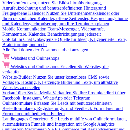
Videokonferenzen, nutzen Sie Bildschirmübertragung,
Anrufaufzeichnung und benutzerdefinierten Hintergrund
Freigegebene Kalender
Nutzen Sie Unternehmenskalender oder
Ihren persönlichen Kalender, offene Zeitfenster, Besprechungsräume
und Kalendersynchroniserung, um Ihre Termine zu planen
Mobile Kommunikation
Team-Messenger, Videoanrufe,
Kommentare, Kalender, Benachrichtigungen jederzeit
CoPilot im Chat
Unbegrenzte Quelle für Ideen, KI-generierte Texte,
Brainstorming und mehr
Alle Funktionen der Zusammenarbeit anzeigen
Websites und Onlineshops
Websites und Onlineshops
Erstellen Sie Websites, die
verkaufen
Website-Builder
Nutzen Sie unser kostenloses CMS sowie
Vorlagen, Hosting, KI-erzeugte Bilder und Texte, um attraktive
Websites zu erstellen
Verkauf über Social Media
Verkaufen Sie Ihre Produkte direkt über
Facebook, Instagram, WhatsApp oder Telegram
Onlineformulare
Erfassen Sie Leads mit benutzerdefinierten
Bestellformularen, Registrierungs- und Feedback-Formularen und
Formularen mit bedingten Feldern
Landingpages
Generieren Sie Leads mithilfe von Onlineformularen,
automatisierten Funnels und Integration mit Google Analytics
Onlineshop
Maximieren Sie E-Commerce mit Bestandsverwaltung,