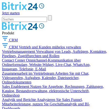
Jetzt starten
Produkt
CRM
CRM
Vertrieb und Kunden mühelos verwalten
Vertriebsmanagement
Verwaltung von Leads, Aufträgen, Kontakten,
Pipelines, Zugriffsrechten und Rollen
Contact Center
Omnichannel-Kommunikation über
Onlineformulare, Website-Widget, Live-Chat, WhatsApp,
Instagram, Telefonie, E-Mail
Zusammenarbeit im Vertriebsteam
Arbeiten Sie mit Chat,
Videoanrufen, Aufgaben, Kalender, Dateispeicher,
Onlinedokumenten
Sales Enablement
Nutzen Sie Angebote, Rechnungen, Zahlungen,
Katalog, Bestandsverwaltung, elektronische Unterschrift,
Onlineshop
Analytik und Berichte
Analysieren Sie Sales Funnel,
Mitarbeiterleistung, nutzen Sie Geschäftsanalytik und BI-
Dashboards