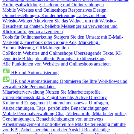
Auftragsabwicklung, Lieferung und Onlinezahlungen
Mobile Websites und Onlineshops
Responsives Design,
Onlinebestellungen, Kundenbetreuung - alles zur Hand
Website-Widget
Aktivieren Sie das Widget, um mit Website-
Besuchern zu chatten, beliebte Messenger zu verwenden und
Rückrufanfragen zu akzeptieren
Tools für Onlinemarketing
Steigern Sie den Umsatz mit E-Mail-
Marketing, Facebook oder Google Ads, Marketing-
Automatisierung, CRM-Integration
CoPilot in Websites und Onlineshops
Überzeugende Texte, KI-
generierte Bilder, detaillierte Prompts, Textübersetzung
Alle Funktionen von Websites und Onlineshops anzeigen
HR und Automatisierung
HR und Automatisierung
Optimieren Sie Ihre Workflows und
verwalten Sie Personaldaten
Mitarbeiterverwaltung
Nutzen Sie Mitarbeiterprofile,
Unternehmensstruktur, Zugriffsrechte, Active Directory
Kultur und Engagement
Unternehmensnews, Umfragen,
Auszeichnungen, Tags, persönliche Benachrichtigungen
Mobile Personalverwaltung
Chat, Videoanrufe, Mitarbeiterprofile,
Genehmigungen, Benachrichtigungen von unterwegs
Arbeitsmanagement
Kontrollieren Sie Mitarbeiterleistung mithilfe
von KPI, Arbeitsberichten und der Ansicht Beaufsichtige