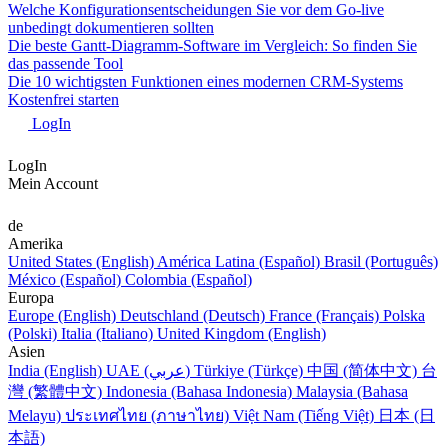
Welche Konfigurationsentscheidungen Sie vor dem Go-live
unbedingt dokumentieren sollten
Die beste Gantt-Diagramm-Software im Vergleich: So finden Sie
das passende Tool
Die 10 wichtigsten Funktionen eines modernen CRM-Systems
Kostenfrei starten
LogIn
LogIn
Mein Account
de
Amerika
United States (English)
América Latina (Español)
Brasil (Português)
México (Español)
Colombia (Español)
Europa
Europe (English)
Deutschland (Deutsch)
France (Français)
Polska
(Polski)
Italia (Italiano)
United Kingdom (English)
Asien
India (English)
UAE (عربي)
Türkiye (Türkçe)
中国 (简体中文)
台
灣 (繁體中文)
Indonesia (Bahasa Indonesia)
Malaysia (Bahasa
Melayu)
ประเทศไทย (ภาษาไทย)
Việt Nam (Tiếng Việt)
日本 (日
本語)