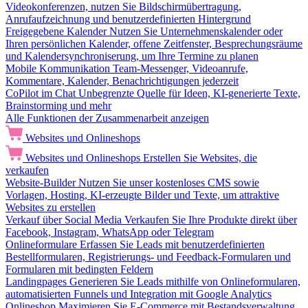
Videokonferenzen, nutzen Sie Bildschirmübertragung,
Anrufaufzeichnung und benutzerdefinierten Hintergrund
Freigegebene Kalender
Nutzen Sie Unternehmenskalender oder
Ihren persönlichen Kalender, offene Zeitfenster, Besprechungsräume
und Kalendersynchroniserung, um Ihre Termine zu planen
Mobile Kommunikation
Team-Messenger, Videoanrufe,
Kommentare, Kalender, Benachrichtigungen jederzeit
CoPilot im Chat
Unbegrenzte Quelle für Ideen, KI-generierte Texte,
Brainstorming und mehr
Alle Funktionen der Zusammenarbeit anzeigen
Websites und Onlineshops
Websites und Onlineshops
Erstellen Sie Websites, die
verkaufen
Website-Builder
Nutzen Sie unser kostenloses CMS sowie
Vorlagen, Hosting, KI-erzeugte Bilder und Texte, um attraktive
Websites zu erstellen
Verkauf über Social Media
Verkaufen Sie Ihre Produkte direkt über
Facebook, Instagram, WhatsApp oder Telegram
Onlineformulare
Erfassen Sie Leads mit benutzerdefinierten
Bestellformularen, Registrierungs- und Feedback-Formularen und
Formularen mit bedingten Feldern
Landingpages
Generieren Sie Leads mithilfe von Onlineformularen,
automatisierten Funnels und Integration mit Google Analytics
Onlineshop
Maximieren Sie E-Commerce mit Bestandsverwaltung,