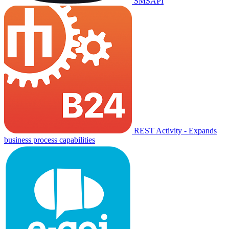
SMSAPI
REST Activity - Expands
business process capabilities