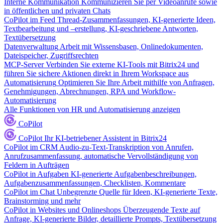
Interne Kommunikation
Kommunizieren Sie per Videoanrufe sowie
in öffentlichen und privaten Chats
CoPilot im Feed
Thread-Zusammenfassungen, KI-generierte Ideen,
Textbearbeitung und –erstellung, KI-geschriebene Antworten,
Textübersetzung
Datenverwaltung
Arbeit mit Wissensbasen, Onlinedokumenten,
Dateispeicher, Zugriffsrechten
MCP-Server
Verbinden Sie externe KI-Tools mit Bitrix24 und
führen Sie sichere Aktionen direkt in Ihrem Workspace aus
Automatisierung
Optimieren Sie Ihre Arbeit mithilfe von Anfragen,
Genehmigungen, Abrechnungen, RPA und Workflow-
Automatisierung
Alle Funktionen von HR und Automatisierung anzeigen
CoPilot
CoPilot
Ihr KI-betriebener Assistent in Bitrix24
CoPilot im CRM
Audio-zu-Text-Transkription von Anrufen,
Anrufzusammenfassung, automatische Vervollständigung von
Feldern in Aufträgen
CoPilot in Aufgaben
KI-generierte Aufgabenbeschreibungen,
Aufgabenzusammenfassungen, Checklisten, Kommentare
CoPilot im Chat
Unbegrenzte Quelle für Ideen, KI-generierte Texte,
Brainstorming und mehr
CoPilot in Websites und Onlineshops
Überzeugende Texte auf
Anfrage, KI-generierte Bilder, detaillierte Prompts, Textübersetzung