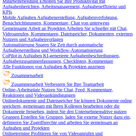
Mitarbeiterleistung
Erhöhen Sie Ihre Produktivität mit
Aufgabenberichten, Arbeitsmanagement, Aufgabeneffizienz und
KPIs
Mobile Aufgaben
Aufgabenerstellung, Aufgabenverfolgung,
Benachrichtigungen, Kommentare, Chat von unterwegs
Gemeinsame Arbeit an Projekten
Arbeiten Sie schneller mit Chat,
Videoanrufen, Kommentaren, Dateispeicher, Dokumenten, externen
Nutzern und Aufgabenvorlagen
Automatisierung
Sparen Sie Zeit durch automatische
Aufgabenerstellung und Workflow-Automatisierung
CoPilot in Aufgaben
KI-generierte Aufgabenbeschreibungen,
Aufgabenzusammenfassungen, Checklisten, Kommentare
Alle Funktionen von Aufgaben & Projekten anzeigen
Zusammenarbeit
Zusammenarbeit
Verbessern Sie Ihre Teamarbeit
Online-Arbeitsplatz
Nutzen Sie Chat, Feed, Kommentare,
Reaktionen und Videoankündigungen
Onlinedokumente und Dateispeicher
Sie können Dokumente online
speichern, gemeinsam mit Ihren Kollegen bearbeiten oder die
Dokumente freigeben, indem Sie den Unternehmensdrive nutzen
Gruppen
Erstellen Sie Gruppen, laden Sie externe Nutzer dazu ein,
definieren Sie Zugriffsrechte und arbeiten Sie gemeinsam an
Aufgaben und Projekten
Onlinetermine
Profitieren Sie von Videoanrufen und