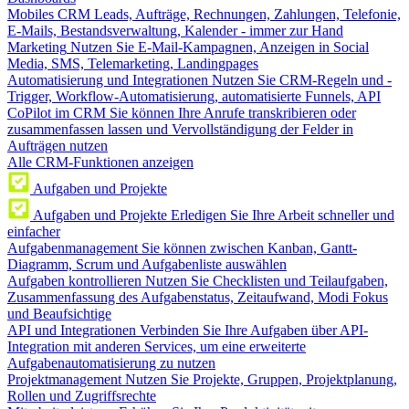
Mobiles CRM
Leads, Aufträge, Rechnungen, Zahlungen, Telefonie,
E-Mails, Bestandsverwaltung, Kalender - immer zur Hand
Marketing
Nutzen Sie E-Mail-Kampagnen, Anzeigen in Social
Media, SMS, Telemarketing, Landingpages
Automatisierung und Integrationen
Nutzen Sie CRM-Regeln und -
Trigger, Workflow-Automatisierung, automatisierte Funnels, API
CoPilot im CRM
Sie können Ihre Anrufe transkribieren oder
zusammenfassen lassen und Vervollständigung der Felder in
Aufträgen nutzen
Alle CRM-Funktionen anzeigen
Aufgaben und Projekte
Aufgaben und Projekte
Erledigen Sie Ihre Arbeit schneller und
einfacher
Aufgabenmanagement
Sie können zwischen Kanban, Gantt-
Diagramm, Scrum und Aufgabenliste auswählen
Aufgaben kontrollieren
Nutzen Sie Checklisten und Teilaufgaben,
Zusammenfassung des Aufgabenstatus, Zeitaufwand, Modi Fokus
und Beaufsichtige
API und Integrationen
Verbinden Sie Ihre Aufgaben über API-
Integration mit anderen Services, um eine erweiterte
Aufgabenautomatisierung zu nutzen
Projektmanagement
Nutzen Sie Projekte, Gruppen, Projektplanung,
Rollen und Zugriffsrechte