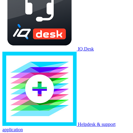
IQ.Desk
Helpdesk & support
application