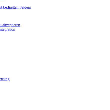
it bedingten Feldern
u akzeptieren
ntegration
etzung