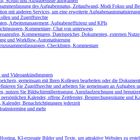
m, Scrum und Aufgabenliste auswählen
usammenfassung des Aufgabenstatus, Zeitaufwand, Modi Fokus und Bea
tion mit anderen Services, um eine erweiterte Aufgabenautomatisierung
ollen und Zugriffsrechte
chten, Arbeitsmanagement, Aufgabeneffizienz und KPIs
ichtigungen, Kommentare, Chat von unterwegs
Videoanrufen, Kommentaren, Dateispeicher, Dokumenten, externen Nutz
llung und Workflow-Automatisierung
benzusammenfassungen, Checklisten, Kommentare
n und Videoankündigungen
eichern, gemeinsam mit Ihren Kollegen bearbeiten oder die Dokument
definieren Sie Zugriffsrechte und arbeiten Sie gemeinsam an Aufgaben u
n, nutzen Sie Bildschirmübertragung, Anrufaufzeichnung und benutzer
persönlichen Kalender, offene Zeitfenster, Besprechungsräume und K
Kalender, Benachrichtigungen jederzeit
 Brainstorming und mehr
sting, KI-erzeugte Bilder und Texte, um attraktive Websites zu erstel