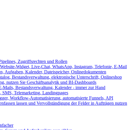
ipelines, Zugriffsrechten und Rollen
ebsite-Widget, Live-Chat, WhatsApp, Instagram, Telefonie, E-Mail
en, Aufgaben, Kalender, Dateispeicher, Onlinedokumenten
log, Bestandsverwaltung, elektronische Unterschrift, Onlineshop
tung, nutzen Sie Geschäftsanalytik und BI-Dashboards
E-Mails, Bestandsverwaltung, Kalender - immer zur Hand
, SMS, Telemarketing, Landingpages
ger, Workflow-Automatisierung, automatisierte Funnels, API
nfassen lassen und Vervollständigung der Felder in Aufträgen nutzen
infacher