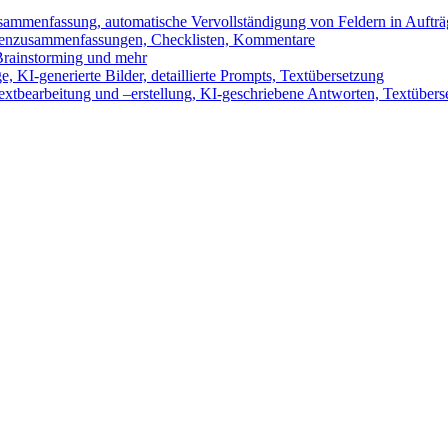
sammenfassung, automatische Vervollständigung von Feldern in Auftr
benzusammenfassungen, Checklisten, Kommentare
 Brainstorming und mehr
 KI-generierte Bilder, detaillierte Prompts, Textübersetzung
xtbearbeitung und –erstellung, KI-geschriebene Antworten, Textübers