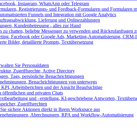
 Facebook, Instagram, WhatsApp oder Telegram
formularen, Registrierungs- und Feedback-Formularen und Formularen m
utomatisierten Funnels und Integration mit Google Analytics
ftragsabwicklung, Lieferung und Onlinezahlungen
lungen, Kundenbetreuung - alles zur Hand
n zu chatten, beliebte Messenger zu verwenden und Rückrufanfragen z
eting, Facebook oder Google Ads, Marketing-Automatisierung, CRM-I
te Bilder, detaillierte Prompts, Textübersetzung
walten Sie Personaldaten
uktur, Zugriffsrechte, Active Directory
en, Tags, persönliche Benachrichtigungen
 Genehmigungen, Benachrichtigungen von unterwegs
n KPI, Arbeitsberichten und der Ansicht Beaufsichtige
 öffentlichen und privaten Chats
xtbearbeitung und –erstellung, KI-geschriebene Antworten, Textübers
peicher, Zugriffsrechten
 Sie sichere Aktionen direkt in Ihrem Workspace aus
n, Genehmigungen, Abrechnungen, RPA und Workflow-Automatisierung