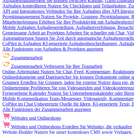
Aufgabenmanagement
Sie können zwischen Kanban, Gantt-Diagram
Aufgaben kontrollieren
Nutzen Sie Checklisten und Teilaufgaben, Z
API und Integrationen
Verbinden Sie Ihre Aufgaben über API-Integra
Projektmanagement
Nutzen Sie Projekte, Gruppen, Projektplanung, R
Mitarbeiterleistung
Erhöhen Sie Ihre Produktivität mit Aufgabenberi
Mobile Aufgaben
Aufgabenerstellung, Aufgabenverfolgung, Benachr
Gemeinsame Arbeit an Projekten
Arbeiten Sie schneller mit Chat, 
Automatisierung
Sparen Sie Zeit durch automatische Aufgabenerste
CoPilot in Aufgaben
KI-generierte Aufgabenbeschreibungen, Aufga
Alle Funktionen von Aufgaben & Projekten anzeigen
Zusammenarbeit
Zusammenarbeit
Verbessern Sie Ihre Teamarbeit
Online-Arbeitsplatz
Nutzen Sie Chat, Feed, Kommentare, Reaktione
Onlinedokumente und Dateispeicher
Sie können Dokumente online sp
Gruppen
Erstellen Sie Gruppen, laden Sie externe Nutzer dazu ein, 
Onlinetermine
Profitieren Sie von Videoanrufen und Videokonferenze
Freigegebene Kalender
Nutzen Sie Unternehmenskalender oder Ihren 
Mobile Kommunikation
Team-Messenger, Videoanrufe, Kommentare, 
CoPilot im Chat
Unbegrenzte Quelle für Ideen, KI-generierte Texte,
Alle Funktionen der Zusammenarbeit anzeigen
Websites und Onlineshops
Websites und Onlineshops
Erstellen Sie Websites, die verkaufen
Website-Builder
Nutzen Sie unser kostenloses CMS sowie Vorlagen, Ho