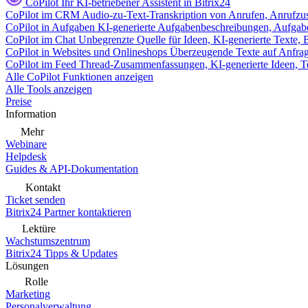
CoPilot
Ihr KI-betriebener Assistent in Bitrix24
CoPilot im CRM
Audio-zu-Text-Transkription von Anrufen, Anrufzu
CoPilot in Aufgaben
KI-generierte Aufgabenbeschreibungen, Aufga
CoPilot im Chat
Unbegrenzte Quelle für Ideen, KI-generierte Texte,
CoPilot in Websites und Onlineshops
Überzeugende Texte auf Anfrage,
CoPilot im Feed
Thread-Zusammenfassungen, KI-generierte Ideen, Te
Alle CoPilot Funktionen anzeigen
Alle Tools anzeigen
Preise
Information
Mehr
Webinare
Helpdesk
Guides & API-Dokumentation
Kontakt
Ticket senden
Bitrix24 Partner kontaktieren
Lektüre
Wachstumszentrum
Bitrix24 Tipps & Updates
Lösungen
Rolle
Marketing
Personalverwaltung