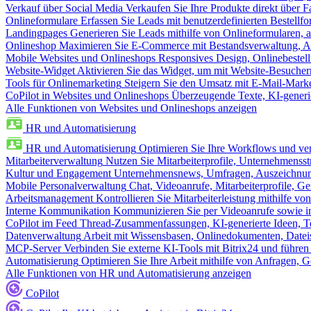
Verkauf über Social Media
Verkaufen Sie Ihre Produkte direkt über
Onlineformulare
Erfassen Sie Leads mit benutzerdefinierten Bestell
Landingpages
Generieren Sie Leads mithilfe von Onlineformularen, a
Onlineshop
Maximieren Sie E-Commerce mit Bestandsverwaltung, Au
Mobile Websites und Onlineshops
Responsives Design, Onlinebestel
Website-Widget
Aktivieren Sie das Widget, um mit Website-Besucher
Tools für Onlinemarketing
Steigern Sie den Umsatz mit E-Mail-Mark
CoPilot in Websites und Onlineshops
Überzeugende Texte, KI-generier
Alle Funktionen von Websites und Onlineshops anzeigen
HR und Automatisierung
HR und Automatisierung
Optimieren Sie Ihre Workflows und ver
Mitarbeiterverwaltung
Nutzen Sie Mitarbeiterprofile, Unternehmensstr
Kultur und Engagement
Unternehmensnews, Umfragen, Auszeichnung
Mobile Personalverwaltung
Chat, Videoanrufe, Mitarbeiterprofile,
Arbeitsmanagement
Kontrollieren Sie Mitarbeiterleistung mithilfe vo
Interne Kommunikation
Kommunizieren Sie per Videoanrufe sowie in
CoPilot im Feed
Thread-Zusammenfassungen, KI-generierte Ideen, Te
Datenverwaltung
Arbeit mit Wissensbasen, Onlinedokumenten, Dateis
MCP-Server
Verbinden Sie externe KI-Tools mit Bitrix24 und führen
Automatisierung
Optimieren Sie Ihre Arbeit mithilfe von Anfrage
Alle Funktionen von HR und Automatisierung anzeigen
CoPilot