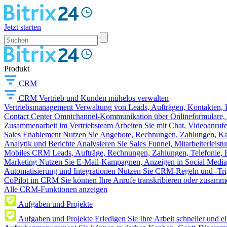
Jetzt starten
Produkt
CRM
CRM
Vertrieb und Kunden mühelos verwalten
Vertriebsmanagement
Verwaltung von Leads, Aufträgen, Kontakten, P
Contact Center
Omnichannel-Kommunikation über Onlineformulare, W
Zusammenarbeit im Vertriebsteam
Arbeiten Sie mit Chat, Videoanruf
Sales Enablement
Nutzen Sie Angebote, Rechnungen, Zahlungen, Kata
Analytik und Berichte
Analysieren Sie Sales Funnel, Mitarbeiterleis
Mobiles CRM
Leads, Aufträge, Rechnungen, Zahlungen, Telefonie, 
Marketing
Nutzen Sie E-Mail-Kampagnen, Anzeigen in Social Media
Automatisierung und Integrationen
Nutzen Sie CRM-Regeln und -Trig
CoPilot im CRM
Sie können Ihre Anrufe transkribieren oder zusamme
Alle CRM-Funktionen anzeigen
Aufgaben und Projekte
Aufgaben und Projekte
Erledigen Sie Ihre Arbeit schneller und e