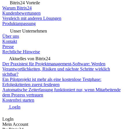
Bitrix24 Vorteile
Warum Bitrix24
Kundenbewertungen
Vergleich mit anderen Lösungen
Produktanpassung
Unser Unternehmen
Über uns
Kontakt
Presse
Rechtliche Hinweise
Aktuelles von Bitrix24
Der Praxistest für Projektmanagement-Software: Werden
Verantwortlichkeiten, Risiken und nächste Schritte wirklich
sichtbar?
Ein Pilotprojekt ist mehr als eine kostenlose Testphase:
Erfolgskriterien zuerst festlegen
Automatische Zeiterfassung funktioniert nur, wenn Mitarbeitende
dem Prozess vertrauen
Kostenfrei starten
LogIn
LogIn
Mein Account