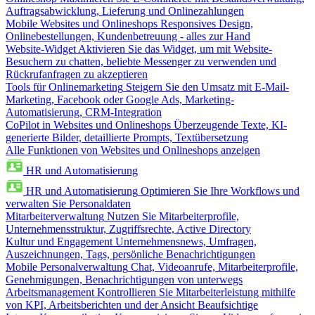
Auftragsabwicklung, Lieferung und Onlinezahlungen
Mobile Websites und Onlineshops
Responsives Design,
Onlinebestellungen, Kundenbetreuung - alles zur Hand
Website-Widget
Aktivieren Sie das Widget, um mit Website-
Besuchern zu chatten, beliebte Messenger zu verwenden und
Rückrufanfragen zu akzeptieren
Tools für Onlinemarketing
Steigern Sie den Umsatz mit E-Mail-
Marketing, Facebook oder Google Ads, Marketing-
Automatisierung, CRM-Integration
CoPilot in Websites und Onlineshops
Überzeugende Texte, KI-
generierte Bilder, detaillierte Prompts, Textübersetzung
Alle Funktionen von Websites und Onlineshops anzeigen
HR und Automatisierung
HR und Automatisierung
Optimieren Sie Ihre Workflows und
verwalten Sie Personaldaten
Mitarbeiterverwaltung
Nutzen Sie Mitarbeiterprofile,
Unternehmensstruktur, Zugriffsrechte, Active Directory
Kultur und Engagement
Unternehmensnews, Umfragen,
Auszeichnungen, Tags, persönliche Benachrichtigungen
Mobile Personalverwaltung
Chat, Videoanrufe, Mitarbeiterprofile,
Genehmigungen, Benachrichtigungen von unterwegs
Arbeitsmanagement
Kontrollieren Sie Mitarbeiterleistung mithilfe
von KPI, Arbeitsberichten und der Ansicht Beaufsichtige