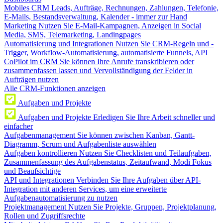
Mobiles CRM
Leads, Aufträge, Rechnungen, Zahlungen, Telefonie,
E-Mails, Bestandsverwaltung, Kalender - immer zur Hand
Marketing
Nutzen Sie E-Mail-Kampagnen, Anzeigen in Social
Media, SMS, Telemarketing, Landingpages
Automatisierung und Integrationen
Nutzen Sie CRM-Regeln und -
Trigger, Workflow-Automatisierung, automatisierte Funnels, API
CoPilot im CRM
Sie können Ihre Anrufe transkribieren oder
zusammenfassen lassen und Vervollständigung der Felder in
Aufträgen nutzen
Alle CRM-Funktionen anzeigen
Aufgaben und Projekte
Aufgaben und Projekte
Erledigen Sie Ihre Arbeit schneller und
einfacher
Aufgabenmanagement
Sie können zwischen Kanban, Gantt-
Diagramm, Scrum und Aufgabenliste auswählen
Aufgaben kontrollieren
Nutzen Sie Checklisten und Teilaufgaben,
Zusammenfassung des Aufgabenstatus, Zeitaufwand, Modi Fokus
und Beaufsichtige
API und Integrationen
Verbinden Sie Ihre Aufgaben über API-
Integration mit anderen Services, um eine erweiterte
Aufgabenautomatisierung zu nutzen
Projektmanagement
Nutzen Sie Projekte, Gruppen, Projektplanung,
Rollen und Zugriffsrechte