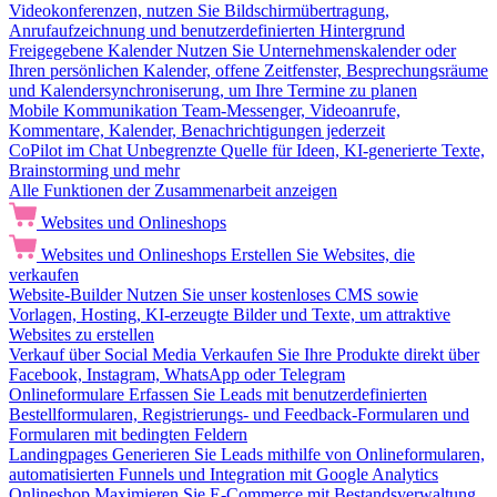
Videokonferenzen, nutzen Sie Bildschirmübertragung,
Anrufaufzeichnung und benutzerdefinierten Hintergrund
Freigegebene Kalender
Nutzen Sie Unternehmenskalender oder
Ihren persönlichen Kalender, offene Zeitfenster, Besprechungsräume
und Kalendersynchroniserung, um Ihre Termine zu planen
Mobile Kommunikation
Team-Messenger, Videoanrufe,
Kommentare, Kalender, Benachrichtigungen jederzeit
CoPilot im Chat
Unbegrenzte Quelle für Ideen, KI-generierte Texte,
Brainstorming und mehr
Alle Funktionen der Zusammenarbeit anzeigen
Websites und Onlineshops
Websites und Onlineshops
Erstellen Sie Websites, die
verkaufen
Website-Builder
Nutzen Sie unser kostenloses CMS sowie
Vorlagen, Hosting, KI-erzeugte Bilder und Texte, um attraktive
Websites zu erstellen
Verkauf über Social Media
Verkaufen Sie Ihre Produkte direkt über
Facebook, Instagram, WhatsApp oder Telegram
Onlineformulare
Erfassen Sie Leads mit benutzerdefinierten
Bestellformularen, Registrierungs- und Feedback-Formularen und
Formularen mit bedingten Feldern
Landingpages
Generieren Sie Leads mithilfe von Onlineformularen,
automatisierten Funnels und Integration mit Google Analytics
Onlineshop
Maximieren Sie E-Commerce mit Bestandsverwaltung,