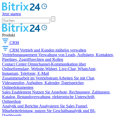
Jetzt starten
Produkt
CRM
CRM
Vertrieb und Kunden mühelos verwalten
Vertriebsmanagement
Verwaltung von Leads, Aufträgen, Kontakten,
Pipelines, Zugriffsrechten und Rollen
Contact Center
Omnichannel-Kommunikation über
Onlineformulare, Website-Widget, Live-Chat, WhatsApp,
Instagram, Telefonie, E-Mail
Zusammenarbeit im Vertriebsteam
Arbeiten Sie mit Chat,
Videoanrufen, Aufgaben, Kalender, Dateispeicher,
Onlinedokumenten
Sales Enablement
Nutzen Sie Angebote, Rechnungen, Zahlungen,
Katalog, Bestandsverwaltung, elektronische Unterschrift,
Onlineshop
Analytik und Berichte
Analysieren Sie Sales Funnel,
Mitarbeiterleistung, nutzen Sie Geschäftsanalytik und BI-
Dashboards