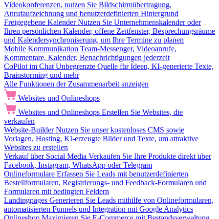
Videokonferenzen, nutzen Sie Bildschirmübertragung,
Anrufaufzeichnung und benutzerdefinierten Hintergrund
Freigegebene Kalender
Nutzen Sie Unternehmenskalender oder
Ihren persönlichen Kalender, offene Zeitfenster, Besprechungsräume
und Kalendersynchroniserung, um Ihre Termine zu planen
Mobile Kommunikation
Team-Messenger, Videoanrufe,
Kommentare, Kalender, Benachrichtigungen jederzeit
CoPilot im Chat
Unbegrenzte Quelle für Ideen, KI-generierte Texte,
Brainstorming und mehr
Alle Funktionen der Zusammenarbeit anzeigen
Websites und Onlineshops
Websites und Onlineshops
Erstellen Sie Websites, die
verkaufen
Website-Builder
Nutzen Sie unser kostenloses CMS sowie
Vorlagen, Hosting, KI-erzeugte Bilder und Texte, um attraktive
Websites zu erstellen
Verkauf über Social Media
Verkaufen Sie Ihre Produkte direkt über
Facebook, Instagram, WhatsApp oder Telegram
Onlineformulare
Erfassen Sie Leads mit benutzerdefinierten
Bestellformularen, Registrierungs- und Feedback-Formularen und
Formularen mit bedingten Feldern
Landingpages
Generieren Sie Leads mithilfe von Onlineformularen,
automatisierten Funnels und Integration mit Google Analytics
Onlineshop
Maximieren Sie E-Commerce mit Bestandsverwaltung,