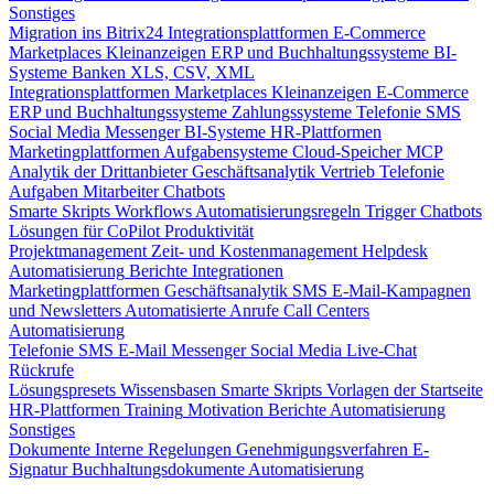
Sonstiges
Migration ins Bitrix24
Integrationsplattformen
E-Commerce
Marketplaces
Kleinanzeigen
ERP und Buchhaltungssysteme
BI-
Systeme
Banken
XLS, CSV, XML
Integrationsplattformen
Marketplaces
Kleinanzeigen
E-Commerce
ERP und Buchhaltungssysteme
Zahlungssysteme
Telefonie
SMS
Social Media
Messenger
BI-Systeme
HR-Plattformen
Marketingplattformen
Aufgabensysteme
Cloud-Speicher
MCP
Analytik der Drittanbieter
Geschäftsanalytik
Vertrieb
Telefonie
Aufgaben
Mitarbeiter
Chatbots
Smarte Skripts
Workflows
Automatisierungsregeln
Trigger
Chatbots
Lösungen für CoPilot
Produktivität
Projektmanagement
Zeit- und Kostenmanagement
Helpdesk
Automatisierung
Berichte
Integrationen
Marketingplattformen
Geschäftsanalytik
SMS
E-Mail-Kampagnen
und Newsletters
Automatisierte Anrufe
Call Centers
Automatisierung
Telefonie
SMS
E-Mail
Messenger
Social Media
Live-Chat
Rückrufe
Lösungspresets
Wissensbasen
Smarte Skripts
Vorlagen der Startseite
HR-Plattformen
Training
Motivation
Berichte
Automatisierung
Sonstiges
Dokumente
Interne Regelungen
Genehmigungsverfahren
E-
Signatur
Buchhaltungsdokumente
Automatisierung