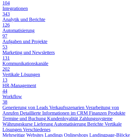
104
Integrationen
343
Analytik und Berichte
126
Automatisierung
97
Aufgaben und Projekte
53
Marketing und Newsletters
131
Kommunikationskanäle
202
Vertikale Lösungen
13
HR-Management
44
Workflow
38
Generierung von Leads
Verkaufsszenarien
Verarbeitung von
Anrufen
Detaillierte Informationen im CRM
Finanzen
Produkte
Termine und Buchung
Kundenloyalität
Zahlungssysteme
Währungskurse
Lieferung
Automatisierung
Berichte
Vertikale
Lösungen
Verschiedenes
Mehrseitige Websites
Landings
Onlineshops
Landingpage-Blöcke