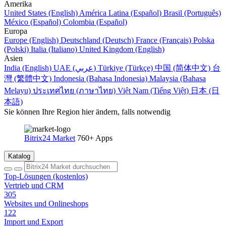
Amerika
United States (English)
América Latina (Español)
Brasil (Português)
México (Español)
Colombia (Español)
Europa
Europe (English)
Deutschland (Deutsch)
France (Français)
Polska
(Polski)
Italia (Italiano)
United Kingdom (English)
Asien
India (English)
UAE (عربي)
Türkiye (Türkçe)
中国 (简体中文)
台
灣 (繁體中文)
Indonesia (Bahasa Indonesia)
Malaysia (Bahasa
Melayu)
ประเทศไทย (ภาษาไทย)
Việt Nam (Tiếng Việt)
日本 (日
本語)
Sie können Ihre Region hier ändern, falls notwendig
Bitrix24 Market
760+ Apps
Katalog
Top-Lösungen (kostenlos)
Vertrieb und CRM
305
Websites und Onlineshops
122
Import und Export