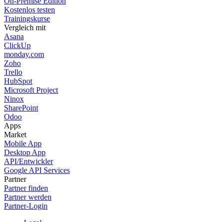
On-Premise Edition
Kostenlos testen
Trainingskurse
Vergleich mit
Asana
ClickUp
monday.com
Zoho
Trello
HubSpot
Microsoft Project
Ninox
SharePoint
Odoo
Apps
Market
Mobile App
Desktop App
API/Entwickler
Google API Services
Partner
Partner finden
Partner werden
Partner-Login