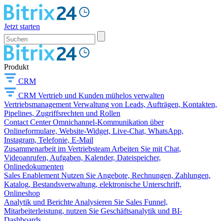
Jetzt starten
Produkt
CRM
CRM
Vertrieb und Kunden mühelos verwalten
Vertriebsmanagement
Verwaltung von Leads, Aufträgen, Kontakten,
Pipelines, Zugriffsrechten und Rollen
Contact Center
Omnichannel-Kommunikation über
Onlineformulare, Website-Widget, Live-Chat, WhatsApp,
Instagram, Telefonie, E-Mail
Zusammenarbeit im Vertriebsteam
Arbeiten Sie mit Chat,
Videoanrufen, Aufgaben, Kalender, Dateispeicher,
Onlinedokumenten
Sales Enablement
Nutzen Sie Angebote, Rechnungen, Zahlungen,
Katalog, Bestandsverwaltung, elektronische Unterschrift,
Onlineshop
Analytik und Berichte
Analysieren Sie Sales Funnel,
Mitarbeiterleistung, nutzen Sie Geschäftsanalytik und BI-
Dashboards