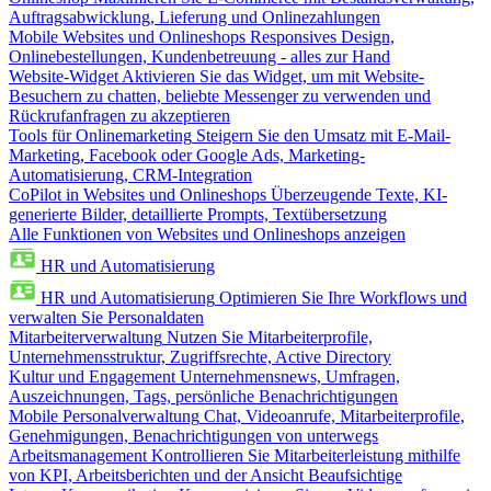
Auftragsabwicklung, Lieferung und Onlinezahlungen
Mobile Websites und Onlineshops
Responsives Design,
Onlinebestellungen, Kundenbetreuung - alles zur Hand
Website-Widget
Aktivieren Sie das Widget, um mit Website-
Besuchern zu chatten, beliebte Messenger zu verwenden und
Rückrufanfragen zu akzeptieren
Tools für Onlinemarketing
Steigern Sie den Umsatz mit E-Mail-
Marketing, Facebook oder Google Ads, Marketing-
Automatisierung, CRM-Integration
CoPilot in Websites und Onlineshops
Überzeugende Texte, KI-
generierte Bilder, detaillierte Prompts, Textübersetzung
Alle Funktionen von Websites und Onlineshops anzeigen
HR und Automatisierung
HR und Automatisierung
Optimieren Sie Ihre Workflows und
verwalten Sie Personaldaten
Mitarbeiterverwaltung
Nutzen Sie Mitarbeiterprofile,
Unternehmensstruktur, Zugriffsrechte, Active Directory
Kultur und Engagement
Unternehmensnews, Umfragen,
Auszeichnungen, Tags, persönliche Benachrichtigungen
Mobile Personalverwaltung
Chat, Videoanrufe, Mitarbeiterprofile,
Genehmigungen, Benachrichtigungen von unterwegs
Arbeitsmanagement
Kontrollieren Sie Mitarbeiterleistung mithilfe
von KPI, Arbeitsberichten und der Ansicht Beaufsichtige