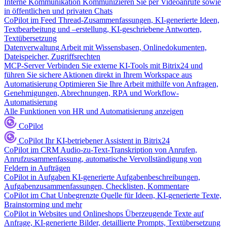
Interne Kommunikation
Kommunizieren Sie per Videoanrufe sowie
in öffentlichen und privaten Chats
CoPilot im Feed
Thread-Zusammenfassungen, KI-generierte Ideen,
Textbearbeitung und –erstellung, KI-geschriebene Antworten,
Textübersetzung
Datenverwaltung
Arbeit mit Wissensbasen, Onlinedokumenten,
Dateispeicher, Zugriffsrechten
MCP-Server
Verbinden Sie externe KI-Tools mit Bitrix24 und
führen Sie sichere Aktionen direkt in Ihrem Workspace aus
Automatisierung
Optimieren Sie Ihre Arbeit mithilfe von Anfragen,
Genehmigungen, Abrechnungen, RPA und Workflow-
Automatisierung
Alle Funktionen von HR und Automatisierung anzeigen
CoPilot
CoPilot
Ihr KI-betriebener Assistent in Bitrix24
CoPilot im CRM
Audio-zu-Text-Transkription von Anrufen,
Anrufzusammenfassung, automatische Vervollständigung von
Feldern in Aufträgen
CoPilot in Aufgaben
KI-generierte Aufgabenbeschreibungen,
Aufgabenzusammenfassungen, Checklisten, Kommentare
CoPilot im Chat
Unbegrenzte Quelle für Ideen, KI-generierte Texte,
Brainstorming und mehr
CoPilot in Websites und Onlineshops
Überzeugende Texte auf
Anfrage, KI-generierte Bilder, detaillierte Prompts, Textübersetzung