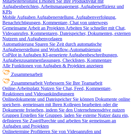
Mitarbeiterleistung
Erhöhen Sie Ihre Produktivität mit
Aufgabenberichten, Arbeitsmanagement, Aufgabeneffizienz und
KPIs
Mobile Aufgaben
Aufgabenerstellung, Aufgabenverfolgung,
Benachrichtigungen, Kommentare, Chat von unterwegs
Gemeinsame Arbeit an Projekten
Arbeiten Sie schneller mit Chat,
Videoanrufen, Kommentaren, Dateispeicher, Dokumenten, externen
Nutzern und Aufgabenvorlagen
Automatisierung
Sparen Sie Zeit durch automatische
Aufgabenerstellung und Workflow-Automatisierung
CoPilot in Aufgaben
KI-generierte Aufgabenbeschreibungen,
Aufgabenzusammenfassungen, Checklisten, Kommentare
Alle Funktionen von Aufgaben & Projekten anzeigen
Zusammenarbeit
Zusammenarbeit
Verbessern Sie Ihre Teamarbeit
Online-Arbeitsplatz
Nutzen Sie Chat, Feed, Kommentare,
Reaktionen und Videoankündigungen
Onlinedokumente und Dateispeicher
Sie können Dokumente online
speichern, gemeinsam mit Ihren Kollegen bearbeiten oder die
Dokumente freigeben, indem Sie den Unternehmensdrive nutzen
Gruppen
Erstellen Sie Gruppen, laden Sie externe Nutzer dazu ein,
definieren Sie Zugriffsrechte und arbeiten Sie gemeinsam an
Aufgaben und Projekten
Onlinetermine
Profitieren Sie von Videoanrufen und