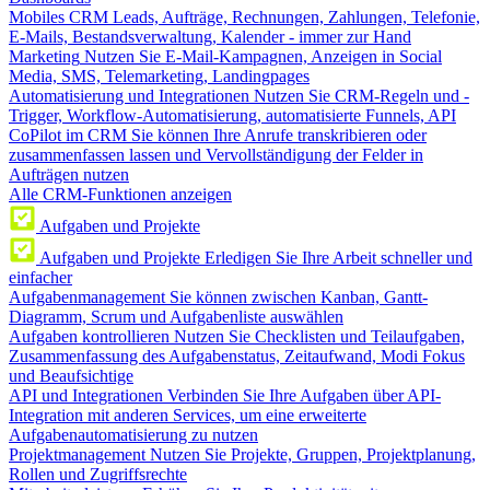
Mobiles CRM
Leads, Aufträge, Rechnungen, Zahlungen, Telefonie,
E-Mails, Bestandsverwaltung, Kalender - immer zur Hand
Marketing
Nutzen Sie E-Mail-Kampagnen, Anzeigen in Social
Media, SMS, Telemarketing, Landingpages
Automatisierung und Integrationen
Nutzen Sie CRM-Regeln und -
Trigger, Workflow-Automatisierung, automatisierte Funnels, API
CoPilot im CRM
Sie können Ihre Anrufe transkribieren oder
zusammenfassen lassen und Vervollständigung der Felder in
Aufträgen nutzen
Alle CRM-Funktionen anzeigen
Aufgaben und Projekte
Aufgaben und Projekte
Erledigen Sie Ihre Arbeit schneller und
einfacher
Aufgabenmanagement
Sie können zwischen Kanban, Gantt-
Diagramm, Scrum und Aufgabenliste auswählen
Aufgaben kontrollieren
Nutzen Sie Checklisten und Teilaufgaben,
Zusammenfassung des Aufgabenstatus, Zeitaufwand, Modi Fokus
und Beaufsichtige
API und Integrationen
Verbinden Sie Ihre Aufgaben über API-
Integration mit anderen Services, um eine erweiterte
Aufgabenautomatisierung zu nutzen
Projektmanagement
Nutzen Sie Projekte, Gruppen, Projektplanung,
Rollen und Zugriffsrechte