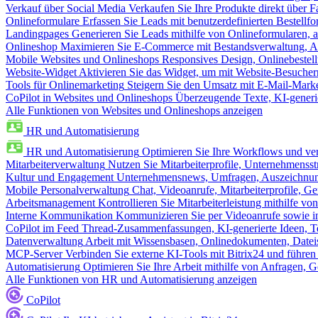
Verkauf über Social Media
Verkaufen Sie Ihre Produkte direkt über
Onlineformulare
Erfassen Sie Leads mit benutzerdefinierten Bestell
Landingpages
Generieren Sie Leads mithilfe von Onlineformularen, a
Onlineshop
Maximieren Sie E-Commerce mit Bestandsverwaltung, Au
Mobile Websites und Onlineshops
Responsives Design, Onlinebestel
Website-Widget
Aktivieren Sie das Widget, um mit Website-Besucher
Tools für Onlinemarketing
Steigern Sie den Umsatz mit E-Mail-Mark
CoPilot in Websites und Onlineshops
Überzeugende Texte, KI-generier
Alle Funktionen von Websites und Onlineshops anzeigen
HR und Automatisierung
HR und Automatisierung
Optimieren Sie Ihre Workflows und ver
Mitarbeiterverwaltung
Nutzen Sie Mitarbeiterprofile, Unternehmensstr
Kultur und Engagement
Unternehmensnews, Umfragen, Auszeichnung
Mobile Personalverwaltung
Chat, Videoanrufe, Mitarbeiterprofile,
Arbeitsmanagement
Kontrollieren Sie Mitarbeiterleistung mithilfe vo
Interne Kommunikation
Kommunizieren Sie per Videoanrufe sowie in
CoPilot im Feed
Thread-Zusammenfassungen, KI-generierte Ideen, Te
Datenverwaltung
Arbeit mit Wissensbasen, Onlinedokumenten, Dateis
MCP-Server
Verbinden Sie externe KI-Tools mit Bitrix24 und führen
Automatisierung
Optimieren Sie Ihre Arbeit mithilfe von Anfrage
Alle Funktionen von HR und Automatisierung anzeigen
CoPilot