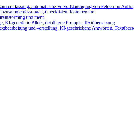
sammenfassung, automatische Vervollständigung von Feldern in Auftr
benzusammenfassungen, Checklisten, Kommentare
 Brainstorming und mehr
 KI-generierte Bilder, detaillierte Prompts, Textübersetzung
xtbearbeitung und –erstellung, KI-geschriebene Antworten, Textübers