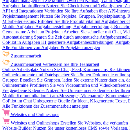
Aufgabenmanagement
Sie können zwischen Kanban, Gantt-Diagram
Aufgaben kontrollieren
Nutzen Sie Checklisten und Teilaufgaben, Z
API und Integrationen
Verbinden Sie Ihre Aufgaben über API-Integra
Projektmanagement
Nutzen Sie Projekte, Gruppen, Projektplanung, R
Mitarbeiterleistung
Erhöhen Sie Ihre Produktivität mit Aufgabenberi
Mobile Aufgaben
Aufgabenerstellung, Aufgabenverfolgung, Benachr
Gemeinsame Arbeit an Projekten
Arbeiten Sie schneller mit Chat, 
Automatisierung
Sparen Sie Zeit durch automatische Aufgabenerste
CoPilot in Aufgaben
KI-generierte Aufgabenbeschreibungen, Aufga
Alle Funktionen von Aufgaben & Projekten anzeigen
Zusammenarbeit
Zusammenarbeit
Verbessern Sie Ihre Teamarbeit
Online-Arbeitsplatz
Nutzen Sie Chat, Feed, Kommentare, Reaktione
Onlinedokumente und Dateispeicher
Sie können Dokumente online sp
Gruppen
Erstellen Sie Gruppen, laden Sie externe Nutzer dazu ein, 
Onlinetermine
Profitieren Sie von Videoanrufen und Videokonferenze
Freigegebene Kalender
Nutzen Sie Unternehmenskalender oder Ihren 
Mobile Kommunikation
Team-Messenger, Videoanrufe, Kommentare, 
CoPilot im Chat
Unbegrenzte Quelle für Ideen, KI-generierte Texte,
Alle Funktionen der Zusammenarbeit anzeigen
Websites und Onlineshops
Websites und Onlineshops
Erstellen Sie Websites, die verkaufen
Website-Builder
Nutzen Sie unser kostenloses CMS sowie Vorlagen, Ho