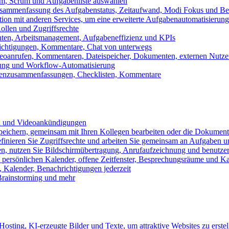
m, Scrum und Aufgabenliste auswählen
usammenfassung des Aufgabenstatus, Zeitaufwand, Modi Fokus und Bea
tion mit anderen Services, um eine erweiterte Aufgabenautomatisierung
ollen und Zugriffsrechte
chten, Arbeitsmanagement, Aufgabeneffizienz und KPIs
ichtigungen, Kommentare, Chat von unterwegs
Videoanrufen, Kommentaren, Dateispeicher, Dokumenten, externen Nutz
llung und Workflow-Automatisierung
benzusammenfassungen, Checklisten, Kommentare
n und Videoankündigungen
eichern, gemeinsam mit Ihren Kollegen bearbeiten oder die Dokument
definieren Sie Zugriffsrechte und arbeiten Sie gemeinsam an Aufgaben u
n, nutzen Sie Bildschirmübertragung, Anrufaufzeichnung und benutzer
persönlichen Kalender, offene Zeitfenster, Besprechungsräume und K
Kalender, Benachrichtigungen jederzeit
 Brainstorming und mehr
sting, KI-erzeugte Bilder und Texte, um attraktive Websites zu erstel