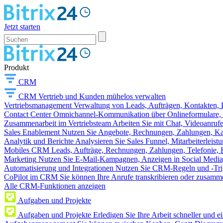
Jetzt starten
Produkt
CRM
CRM
Vertrieb und Kunden mühelos verwalten
Vertriebsmanagement
Verwaltung von Leads, Aufträgen, Kontakten, P
Contact Center
Omnichannel-Kommunikation über Onlineformulare, W
Zusammenarbeit im Vertriebsteam
Arbeiten Sie mit Chat, Videoanruf
Sales Enablement
Nutzen Sie Angebote, Rechnungen, Zahlungen, Kata
Analytik und Berichte
Analysieren Sie Sales Funnel, Mitarbeiterleis
Mobiles CRM
Leads, Aufträge, Rechnungen, Zahlungen, Telefonie, 
Marketing
Nutzen Sie E-Mail-Kampagnen, Anzeigen in Social Media
Automatisierung und Integrationen
Nutzen Sie CRM-Regeln und -Trig
CoPilot im CRM
Sie können Ihre Anrufe transkribieren oder zusamme
Alle CRM-Funktionen anzeigen
Aufgaben und Projekte
Aufgaben und Projekte
Erledigen Sie Ihre Arbeit schneller und e