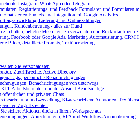
 Facebook, Instagram, WhatsApp oder Telegram
formularen, Registrierungs- und Feedback-Formularen und Formularen m
utomatisierten Funnels und Integration mit Google Analytics
ftragsabwicklung, Lieferung und Onlinezahlungen
lungen, Kundenbetreuung - alles zur Hand
n zu chatten, beliebte Messenger zu verwenden und Rückrufanfragen z
eting, Facebook oder Google Ads, Marketing-Automatisierung, CRM-I
te Bilder, detaillierte Prompts, Textübersetzung
walten Sie Personaldaten
uktur, Zugriffsrechte, Active Directory
en, Tags, persönliche Benachrichtigungen
 Genehmigungen, Benachrichtigungen von unterwegs
n KPI, Arbeitsberichten und der Ansicht Beaufsichtige
 öffentlichen und privaten Chats
xtbearbeitung und –erstellung, KI-geschriebene Antworten, Textübers
peicher, Zugriffsrechten
 Sie sichere Aktionen direkt in Ihrem Workspace aus
n, Genehmigungen, Abrechnungen, RPA und Workflow-Automatisierung