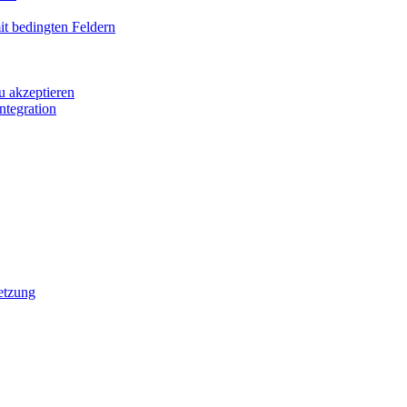
it bedingten Feldern
u akzeptieren
ntegration
etzung