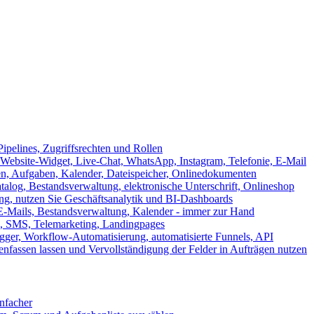
ipelines, Zugriffsrechten und Rollen
ebsite-Widget, Live-Chat, WhatsApp, Instagram, Telefonie, E-Mail
en, Aufgaben, Kalender, Dateispeicher, Onlinedokumenten
log, Bestandsverwaltung, elektronische Unterschrift, Onlineshop
tung, nutzen Sie Geschäftsanalytik und BI-Dashboards
E-Mails, Bestandsverwaltung, Kalender - immer zur Hand
, SMS, Telemarketing, Landingpages
ger, Workflow-Automatisierung, automatisierte Funnels, API
nfassen lassen und Vervollständigung der Felder in Aufträgen nutzen
infacher