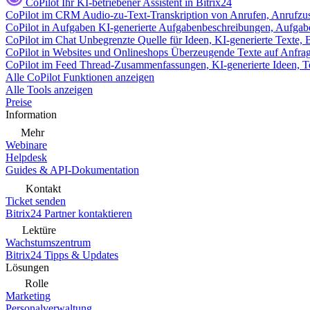
CoPilot
Ihr KI-betriebener Assistent in Bitrix24
CoPilot im CRM
Audio-zu-Text-Transkription von Anrufen, Anrufzu
CoPilot in Aufgaben
KI-generierte Aufgabenbeschreibungen, Aufga
CoPilot im Chat
Unbegrenzte Quelle für Ideen, KI-generierte Texte,
CoPilot in Websites und Onlineshops
Überzeugende Texte auf Anfrage,
CoPilot im Feed
Thread-Zusammenfassungen, KI-generierte Ideen, Te
Alle CoPilot Funktionen anzeigen
Alle Tools anzeigen
Preise
Information
Mehr
Webinare
Helpdesk
Guides & API-Dokumentation
Kontakt
Ticket senden
Bitrix24 Partner kontaktieren
Lektüre
Wachstumszentrum
Bitrix24 Tipps & Updates
Lösungen
Rolle
Marketing
Personalverwaltung